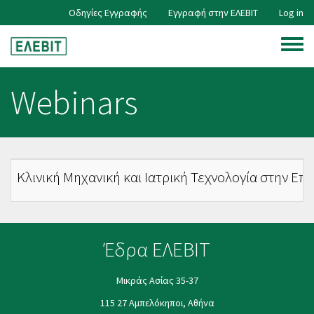
Skip
Οδηγίες Εγγραφής
Εγγραφή στην ΕΛΕΒΙΤ
Log in
User
to
main
Toggle
content
account
menu
Webinars
menu
Κλινική Μηχανική και Ιατρική Τεχνολογία στην Ε
Έδρα ΕΛΕΒΙΤ
Μικράς Ασίας 35-37
115 27 Αμπελόκηποι, Αθήνα