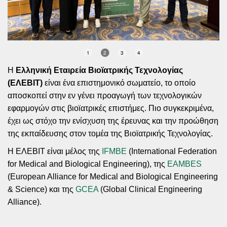
1
2
3
4
Η
Ελληνική Εταιρεία Βιοϊατρικής Τεχνολογίας
(ΕΛΕΒΙΤ)
είναι ένα επιστημονικό σωματείο, το οποίο
αποσκοπεί στην εν γένει προαγωγή των τεχνολογικών
εφαρμογών στις βιοϊατρικές επιστήμες. Πιο συγκεκριμένα,
έχει ως στόχο την ενίσχυση της έρευνας και την προώθηση
της εκπαίδευσης στoν τομέα της Βιοϊατρικής Τεχνολογίας.
Η ΕΛΕΒΙΤ είναι μέλος της
IFMBE
(International Federation
for Medical and Biological Engineering), της
EAMBES
(European Alliance for Medical and Biological Engineering
& Science) και της
GCEA
(Global Clinical Engineering
Alliance).