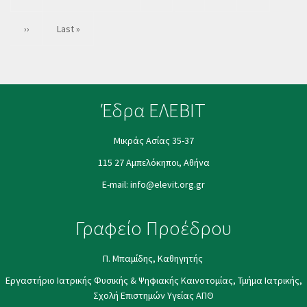
page
Next
››
Last
Last »
page
page
Έδρα ΕΛΕΒΙΤ
Μικράς Ασίας 35-37
115 27 Αμπελόκηποι, Αθήνα
E-mail:
info@elevit.org.gr
Γραφείο Προέδρου
Π. Μπαμίδης, Καθηγητής
Εργαστήριο Ιατρικής Φυσικής & Ψηφιακής Καινοτομίας, Τμήμα Ιατρικής,
Σχολή Επιστημών Υγείας ΑΠΘ