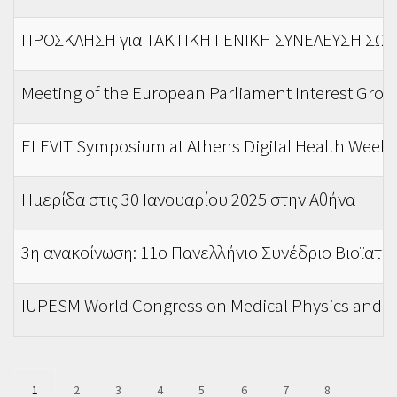
ΠΡΟΣΚΛΗΣΗ για ΤΑΚΤΙΚΗ ΓΕΝΙΚΗ ΣΥΝΕΛΕΥΣΗ ΣΩ
Meeting of the European Parliament Interest Gro
ELEVIT Symposium at Athens Digital Health Week 
Ημερίδα στις 30 Ιανουαρίου 2025 στην Αθήνα
3η ανακοίνωση: 11ο Πανελλήνιο Συνέδριο Βιοϊατρι
IUPESM World Congress on Medical Physics and B
Pagination
Current
1
Page
2
Page
3
Page
4
Page
5
Page
6
Page
7
Page
8