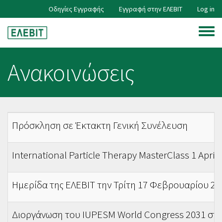
Skip
Οδηγίες Εγγραφής
Εγγραφή στην ΕΛΕΒΙΤ
Log in
User
to
main
Toggle
content
account
menu
Ανακοινώσεις
menu
Πρόσκληση σε Έκτακτη Γενική Συνέλευση
International Particle Therapy MasterClass 1 April
Ημερίδα της ΕΛΕΒΙΤ την Τρίτη 17 Φεβρουαρίου 202
Διοργάνωση του IUPESM World Congress 2031 στ