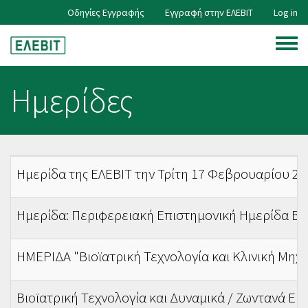
Skip
Οδηγίες Εγγραφής
Εγγραφή στην ΕΛΕΒΙΤ
Log in
User
to
main
Toggle
content
account
menu
Ημερίδες
menu
Ημερίδα της ΕΛΕΒΙΤ την Τρίτη 17 Φεβρουαρίου 202
Ημερίδα: Περιφερειακή Επιστημονική Ημερίδα Βιοϊ
ΗΜΕΡΙΔΑ "Βιοϊατρική Τεχνολογία και Κλινική Μηχαν
Βιοϊατρική Τεχνολογία και Δυναμικά / Ζωντανά Ερ